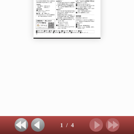
1
/
4