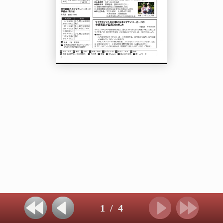
1
/
4