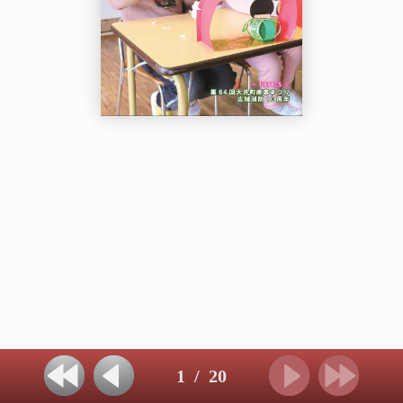
1
/
20