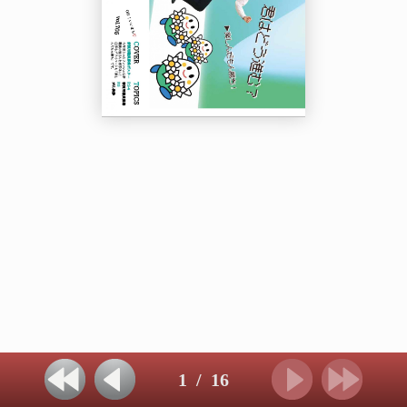
1
/
16