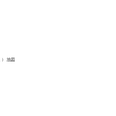
く）
地図