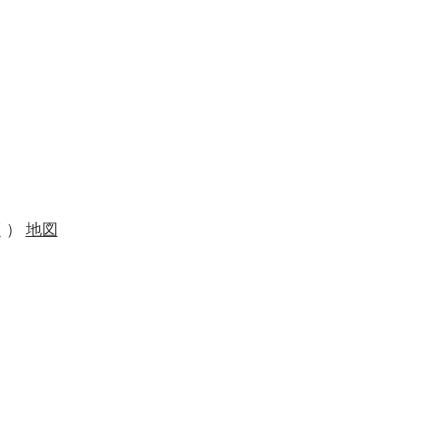
く）
地図