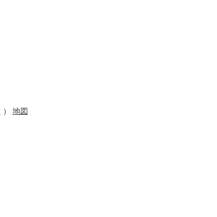
く）
地図