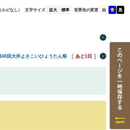
（ルビ
なし）
文字
サイズ
拡大
標準
背景色
の変更
白
青
黒
第40回大井よさこいひょうたん祭
あと
1
日