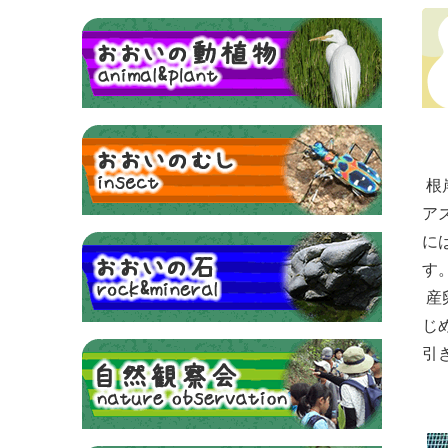
根
ア
に
す
産
じ
引