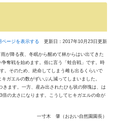
用ページを表示する
更新日：2017年10月23日更新
て雨が降る夜、冬眠から醒めて林からはい出てきた
い争奪戦を始めます。俗に言う「蛙合戦」です。時
ます。そのため、絶命してしまう雌も出るくらいで
ヒキガエルの数がずいぶん減ってしまいました。
つきます。一方、産み出されたひも状の卵塊は、は
3倍の太さになります。こうしてヒキガエルの命が
一寸木 肇（おおい自然園園長）