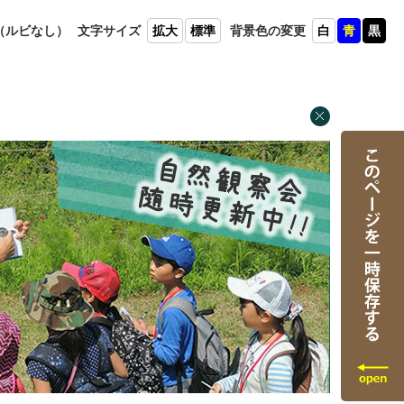
（ルビ
なし）
文字
サイズ
拡大
標準
背景色
の変更
白
青
黒