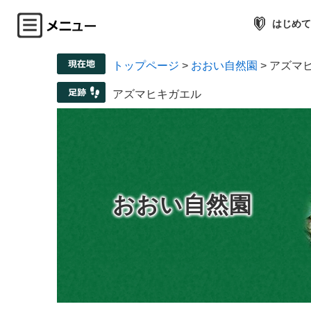
はじめて
トップページ
>
おおい自然園
>
アズマ
アズマヒキガエル
おおい自然園