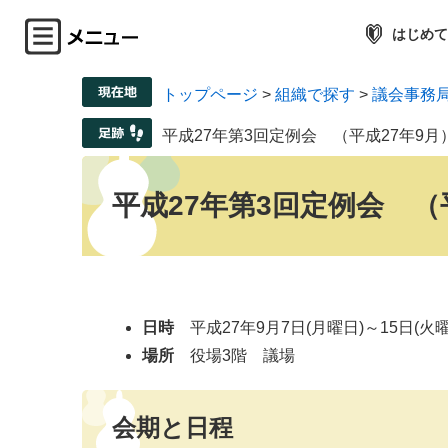
はじめて
トップページ
>
組織で探す
>
議会事務
平成27年第3回定例会 （平成27年9月
平成27年第3回定例会 （
日時
平成27年9月7日(月曜日)～15日(火
場所
役場3階 議場
会期と日程