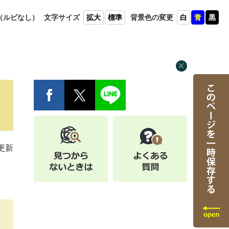
（ルビ
なし）
文字
サイズ
拡大
標準
背景色
の変更
白
青
黒
日更新