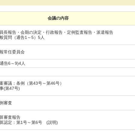
会議の内容
員長報告・会期の決定・行政報告・定例監査報告・派遣報告
般質問（通告1～5）5人
報常任委員会
通告6～9)4人
案審議：条例（第43号～第46号）
事(第47号)
例審査
算審査報告
算認定：第1号～第6号 (説明)