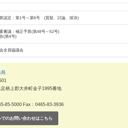
算認定：第1号～第6号 (質疑、討論、採決)
案審議：補正予算(第48号～52号)
告(第4号)
会全員協議会
務局
501
足柄上郡大井町金子1995番地
5-85-5000
Fax：0465-83-3936
ルでのお問い合わせはこちら