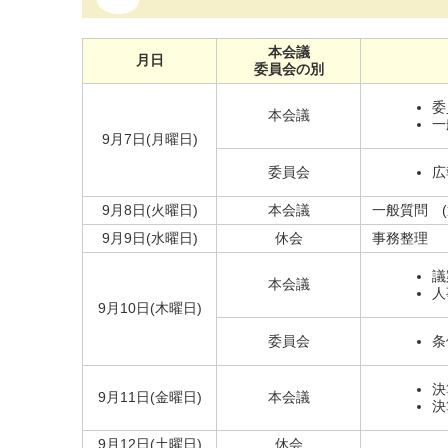
本会議
月日
委員会の別
委
本会議
一
9月7日(月曜日)
委員会
広
9月8日(火曜日)
本会議
一般質問 (
9月9日(水曜日)
休会
事務整理
議
本会議
人
9月10日(木曜日)
委員会
条
決
9月11日(金曜日)
本会議
決
9月12日(土曜日)
休会