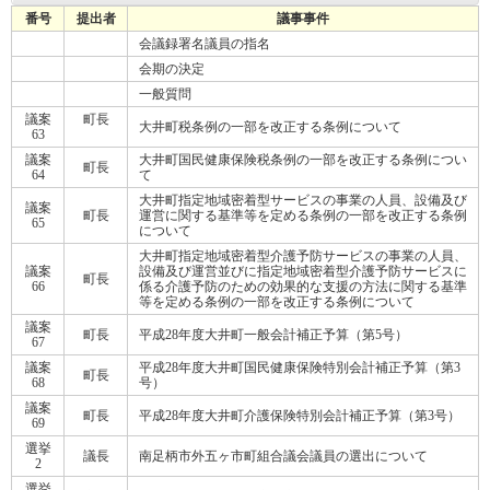
番号
提出者
議事事件
会議録署名議員の指名
会期の決定
一般質問
議案
町長
大井町税条例の一部を改正する条例について
63
議案
大井町国民健康保険税条例の一部を改正する条例につい
町長
64
て
大井町指定地域密着型サービスの事業の人員、設備及び
議案
町長
運営に関する基準等を定める条例の一部を改正する条例
65
について
大井町指定地域密着型介護予防サービスの事業の人員、
議案
設備及び運営並びに指定地域密着型介護予防サービスに
町長
66
係る介護予防のための効果的な支援の方法に関する基準
等を定める条例の一部を改正する条例について
議案
町長
平成28年度大井町一般会計補正予算（第5号）
67
議案
平成28年度大井町国民健康保険特別会計補正予算（第3
町長
68
号）
議案
町長
平成28年度大井町介護保険特別会計補正予算（第3号）
69
選挙
議長
南足柄市外五ヶ市町組合議会議員の選出について
2
選挙