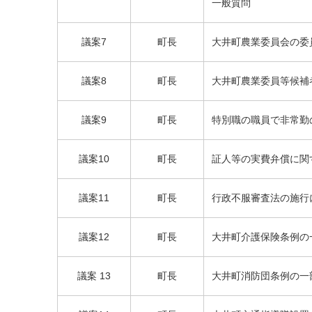
一般質問
議案7
町長
大井町農業委員会の委
町長
議案8
大井町農業委員等候補
議案9
町長
特別職の職員で非常勤
議案10
町長
証人等の実費弁償に関
町長
議案11
行政不服審査法の施行
町長
議案12
大井町介護保険条例の
町長
議案 13
大井町消防団条例の一