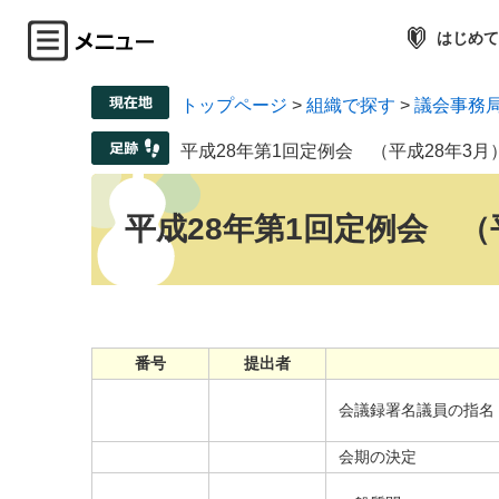
はじめて
トップページ
>
組織で探す
>
議会事務
平成28年第1回定例会 （平成28年3月
平成28年第1回定例会 （
番号
提出者
会議録署名議員の指名
会期の決定