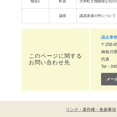
報告1
町長
大井町土地開発公社の
議長
議員派遣の件について
議会事
〒258-8
神奈川県
このページに関する
代表
お問い合わせ先
Tel：046
メー
リンク・著作権・免責事項