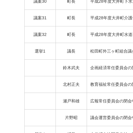
議案30
町長
平成28年度大井町下
町長
議案31
平成28年度大井町介
町長
議案32
平成28年度大井町水
選挙1
議長
松田町外三ヶ町組合議
鈴木武夫
企画経済常任委員会の
北村正夫
教育福祉常任委員会の
瀬戸和雄
広報常任委員会の閉会
片野昭
議会運営委員会の閉会