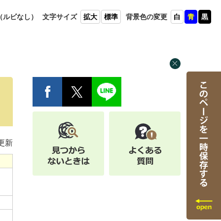
（ルビ
なし）
文字
サイズ
拡大
標準
背景色
の変更
白
青
黒
日更新