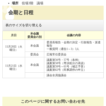
場所
役場3階 議場
会期と日程
表のサイズを切り替える
本会議
月日
会議の内容
委員会の別
委員長報告・会期の決定・行政報告・派遣
本会議
報告
11月20日（火
一般質問（通告1～3）3人
曜日）
委員会
広報常任委員会
議案第56号・57号（条例）
議案第58号（専決処分の承認）
本会議
11月21日（水
議案第59号～61号（補正予算）
曜日）
議案第62号（民事調停の申立）
議会全員協議会
このページに関する
お問い合わせ先