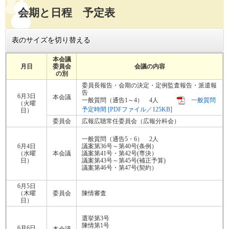
会期と日程 予定表
表のサイズを切り替える
本会議
月日
委員会
会議の内容
の別
委員長報告・会期の決定・定例監査報告・派遣報
告
6月3日
本会議
一般質問（通告1～4） 4人
一般質問
（火曜
予定時間 [PDFファイル／125KB]
日）
委員会
広報広聴常任委員会（広報分科会）
一般質問（通告5・6） 2人
6月4日
​議案第36号～第40号(条例）
（水曜
本会議
​議案第41号・第42号(専決）
日）
議案第43号～第45号(補正予算)
​議案第46号・第47号(契約）
6月5日
（木曜
委員会
​陳情審査
日）
選挙第3号
陳情第1号
6月6日
本会議