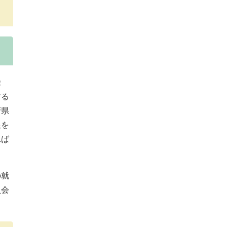
除
する
府県
限を
れば
の就
員会