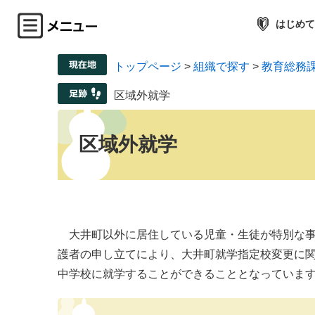
はじめて
トップページ
>
組織で探す
>
教育総務
区域外就学
区域外就学
大井町以外に居住している児童・生徒が特別な事
護者の申し立てにより、大井町就学指定校変更に
中学校に就学することができることとなっていま