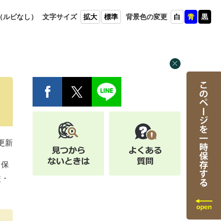
（ルビ
なし）
文字
サイズ
拡大
標準
背景色
の変更
白
青
黒
日更新
、保
校・