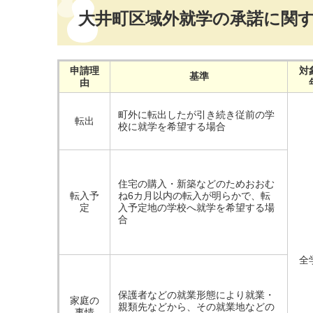
大井町区域外就学の承諾に関
申請理
対
基準
由
町外に転出したが引き続き従前の学
転出
校に就学を希望する場合
住宅の購入・新築などのためおおむ
転入予
ね6カ月以内の転入が明らかで、転
定
入予定地の学校へ就学を希望する場
合
全
保護者などの就業形態により就業・
家庭の
親類先などから、その就業地などの
事情