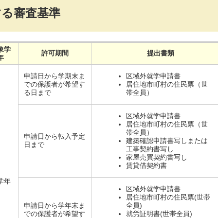
する審査基準
象学
許可期間
提出書類
年
申請日から学期末ま
区域外就学申請書
での保護者が希望す
居住地市町村の住民票（世
る日まで
帯全員）
区域外就学申請書
居住地市町村の住民票（世
帯全員）
申請日から転入予定
建築確認申請書写しまたは
日まで
工事契約書写し
家屋売買契約書写し
賃貸借契約書
学年
区域外就学申請書
居住地市町村の住民票(世帯
申請日から学年末ま
全員)
での保護者が希望す
就労証明書(世帯全員)