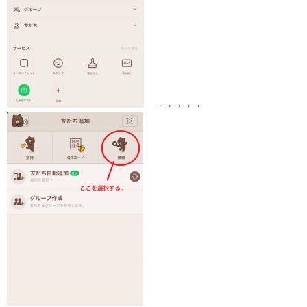
→→→→→