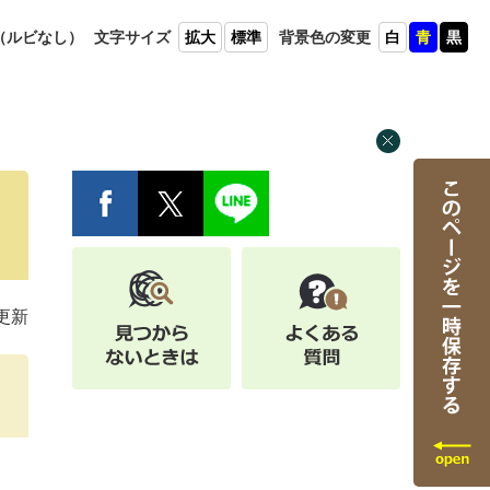
（ルビ
なし）
文字
サイズ
拡大
標準
背景色
の変更
白
青
黒
日更新