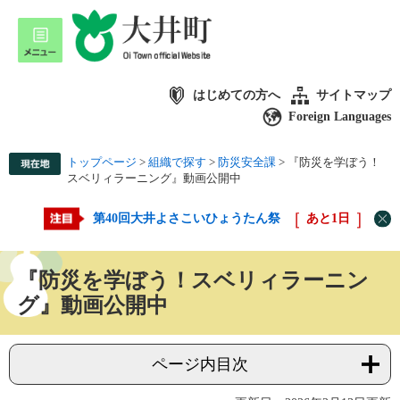
はじめての方へ
サイトマップ
Foreign Languages
トップページ
>
組織で探す
>
防災安全課
>
『防災を学ぼう！
スベリィラーニング』動画公開中
第40回大井よさこいひょうたん祭
あと
1
日
『防災を学ぼう！スベリィラーニン
グ』動画公開中
ページ内目次