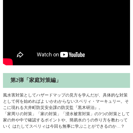
第2弾「家庭対策編」
風水害対策としてハザードマップの見方を学んだが、具体的な対策
として何を始めればよ いかわからないスベリィ・マーキュリー。そ
こに現れる大井町防災安全課の防災監『黒木研治』。
「家周りの対策」「家の対策」「浸水被害対策」の3つの対策として
家の外や中で確認するポイントや、簡易水のうの作り方を教わって
いく はたしてスベリィは今回も無事に学ぶことができるのか…？