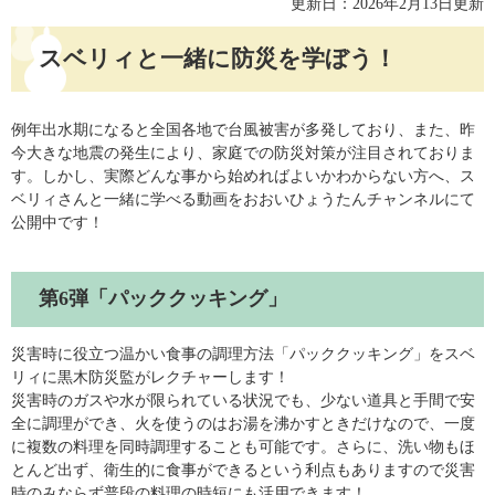
更新日：2026年2月13日更新
スベリィと一緒に防災を学ぼう！
例年出水期になると全国各地で台風被害が多発しており、また、昨
今大きな地震の発生により、家庭での防災対策が注目されておりま
す。しかし、実際どんな事から始めればよいかわからない方へ、ス
ベリィさんと一緒に学べる動画をおおいひょうたんチャンネルにて
公開中です！
第6弾「パッククッキング」
災害時に役立つ温かい食事の調理方法「パッククッキング」をスベ
リィに黒木防災監がレクチャーします！
災害時のガスや水が限られている状況でも、少ない道具と手間で安
全に調理ができ、火を使うのはお湯を沸かすときだけなので、一度
に複数の料理を同時調理することも可能です。さらに、洗い物もほ
とんど出ず、衛生的に食事ができるという利点もありますので災害
時のみならず普段の料理の時短にも活用できます！