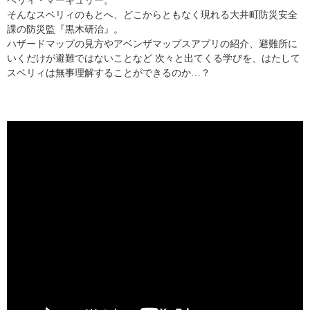
ベリィ・マーキュリー。
そんなスベリィのもとへ、どこからともなく現れる大井町防災安全
課の防災監『黒木研治』。
ハザードマップの見方やアベンザマップスアプリの紹介、避難所に
いくだけが避難ではないことなど 次々と出てくる学びを、はたして
スベリィは無事理解することができるのか…？