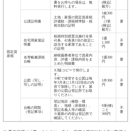
書をお持ちの場合は、無
(棟)記
料発行します。
載可）
1枚300
土地・家屋の固定資産税
円
公課証明書
評価額・課税標準額・税
（5筆
要
相当額の証明
(棟)記
載可）
租税特別措置法施行令第
1通
住宅用家屋証
41条、42条第1項の規定に
不
1,300
明書
該当する家屋であること
要
円
の証明
固定資
納税義務者単位で資産内
産税
名寄帳兼課税
1通300
容、評価・課税内容をま
要
台帳
円
とめた明細書
A3版コピーで発行しま
す。
※町で保管する公図は毎
公図（写し・
1件300
不
年3月末に1月1日現在の内
写しの証明）
円
要
容で加除しています。最
新の公図は登記所でお取
りください。
登記地目（種類・構
造）、地積（床面積）、
6筆(棟)
台帳の閲覧
不
登記名義人等の確認
ごと
（登記事項）
要
※最新の内容は登記所で
300円
確認してください。