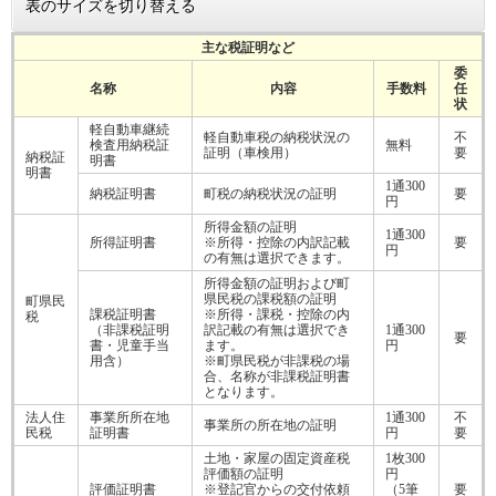
表のサイズを切り替える
主な税証明など
委
名称
内容
手数料
任
状
軽自動車継続
軽自動車税の納税状況の
不
検査用納税証
無料
証明（車検用）
要
納税証
明書
明書
1通300
納税証明書
町税の納税状況の証明
要
円
所得金額の証明
1通300
所得証明書
※所得・控除の内訳記載
要
円
の有無は選択できます。
所得金額の証明および町
県民税の課税額の証明
町県民
課税証明書
※所得・課税・控除の内
税
（非課税証明
訳記載の有無は選択でき
1通300
要
書・児童手当
ます。
円
用含）
※町県民税が非課税の場
合、名称が非課税証明書
となります。
法人住
事業所所在地
1通300
不
事業所の所在地の証明
民税
証明書
円
要
土地・家屋の固定資産税
1枚300
評価額の証明
円
評価証明書
※登記官からの交付依頼
（5筆
要