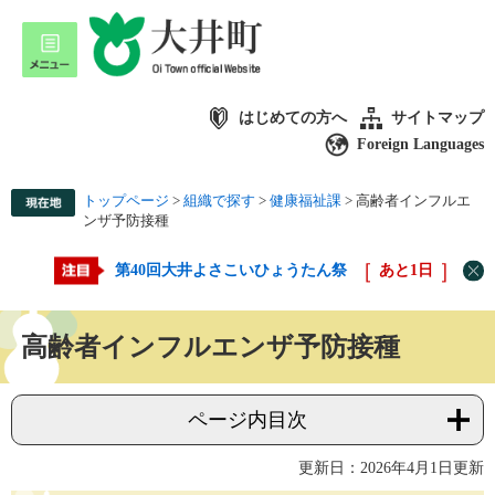
はじめての方へ
サイトマップ
Foreign Languages
トップページ
>
組織で探す
>
健康福祉課
>
高齢者インフルエ
ンザ予防接種
第40回大井よさこいひょうたん祭
あと
1
日
高齢者インフルエンザ予防接種
ページ内目次
更新日：2026年4月1日更新