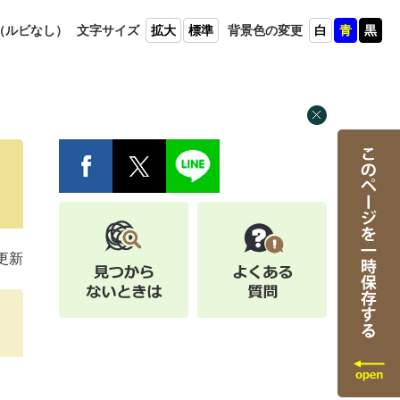
（ルビ
なし）
文字
サイズ
拡大
標準
背景色
の変更
白
青
黒
更新