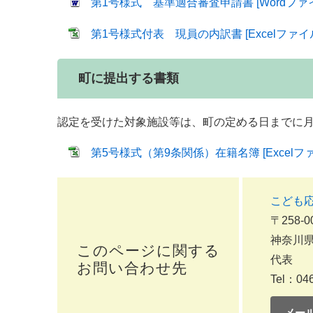
第1号様式 基準適合審査申請書 [Wordファイ
第1号様式付表 現員の内訳書 [Excelファイル
町に提出する書類
認定を受けた対象施設等は、町の定める日までに月
第5号様式（第9条関係）在籍名簿 [Excelファ
こども
〒258-0
神奈川県
このページに関する
代表
お問い合わせ先
Tel：046
メー