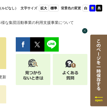
（ルビ
なし）
文字
サイズ
拡大
標準
背景色
の変更
白
青
黒
多様な集団活動事業の利用支援事業について
更新