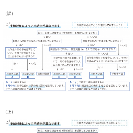
（誤）
（正）