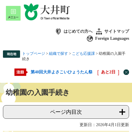
はじめての方へ
サイトマップ
Foreign Languages
トップページ
>
組織で探す
>
こども応援課
>
幼稚園の入園手
続き
第40回大井よさこいひょうたん祭
あと
2
日
幼稚園の入園手続き
ページ内目次
更新日：2026年4月1日更新