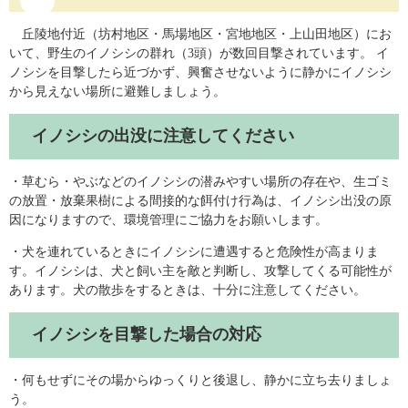
丘陵地付近（坊村地区・馬場地区・宮地地区・上山田地区）にお
いて、野生のイノシシの群れ（3頭）が数回目撃されています。 イ
ノシシを目撃したら近づかず、興奮させないように静かにイノシシ
から見えない場所に避難しましょう。
イノシシの出没に注意してください
・草むら・やぶなどのイノシシの潜みやすい場所の存在や、生ゴミ
の放置・放棄果樹による間接的な餌付け行為は、イノシシ出没の原
因になりますので、環境管理にご協力をお願いします。
・犬を連れているときにイノシシに遭遇すると危険性が高まりま
す。イノシシは、犬と飼い主を敵と判断し、攻撃してくる可能性が
あります。犬の散歩をするときは、十分に注意してください。
イノシシを目撃した場合の対応
・何もせずにその場からゆっくりと後退し、静かに立ち去りましょ
う。