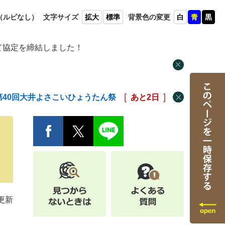
（ルビ
なし）
文字
サイズ
拡大
標準
背景色
の変更
白
青
黒
て協定を締結しました！
第40回大井よさこいひょうたん祭
あと
2
日
日更新