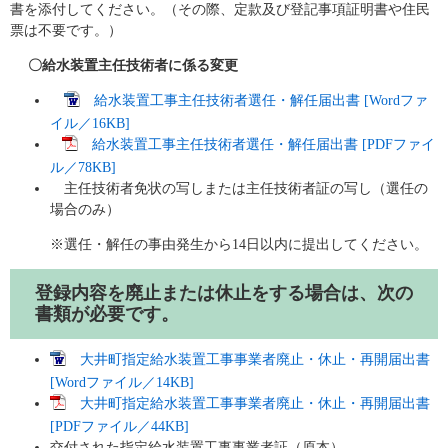
書を添付してください。（その際、定款及び登記事項証明書や住民
票は不要です。）
〇給水装置主任技術者に係る変更
給水装置工事主任技術者選任・解任届出書 [Wordファ
イル／16KB]
給水装置工事主任技術者選任・解任届出書 [PDFファイ
ル／78KB]
主任技術者免状の写しまたは主任技術者証の写し（選任の
場合のみ）
※選任・解任の事由発生から14日以内に提出してください。
登録内容を廃止または休止をする場合は、次の
書類が必要です。
大井町指定給水装置工事事業者廃止・休止・再開届出書
[Wordファイル／14KB]
大井町指定給水装置工事事業者廃止・休止・再開届出書
[PDFファイル／44KB]
交付された指定給水装置工事事業者証（原本）