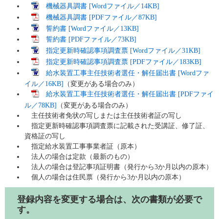
機械器具調書 [Wordファイル／14KB]
機械器具調書 [PDFファイル／87KB]
誓約書 [Wordファイル／13KB]
誓約書 [PDFファイル／73KB]
指定更新時確認事項調査票 [Wordファイル／31KB]
指定更新時確認事項調査票 [PDFファイル／183KB]
給水装置工事主任技術者選任・解任届出書 [Wordファ
イル／16KB]
（変更がある場合のみ）
給水装置工事主任技術者選任・解任届出書 [PDFファイ
ル／78KB]
（変更がある場合のみ）
主任技術者免状の写しまたは主任技術者証の写し
指定更新時確認事項調査票に記載された受講証、修了証、
資格証の写し
指定給水装置工事事業者証（原本）
法人の場合は定款（最新のもの）
法人の場合は登記事項証明書（発行から3か月以内の原本）
個人の場合は住民票（発行から3か月以内の原本）
登録内容を変更する場合は、次の書類が必要で
す。