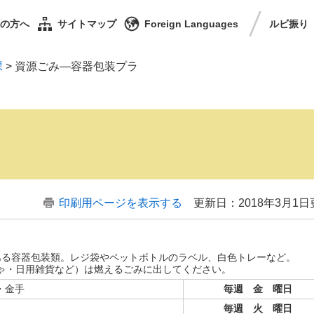
の方へ
サイトマップ
Foreign Languages
ルビ
振り
課
>
資源ごみ―容器包装プラ
印刷用ページを表示する
更新日：2018年3月1日
る容器包装類。レジ袋やペットボトルのラベル、白色トレーなど。
ゃ・日用雑貨など）は燃えるごみに出してください。
・金手
毎週 金 曜日
毎週 火 曜日