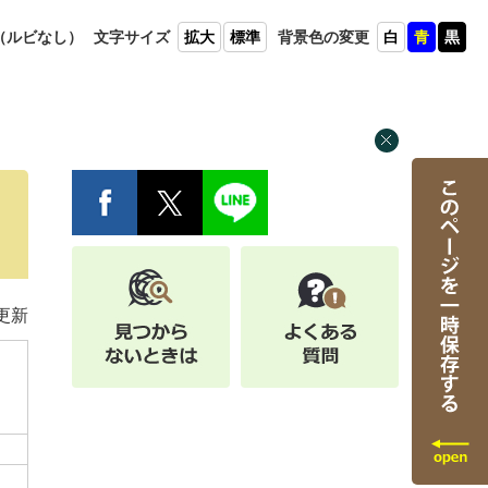
（ルビ
なし）
文字
サイズ
拡大
標準
背景色
の変更
白
青
黒
更新