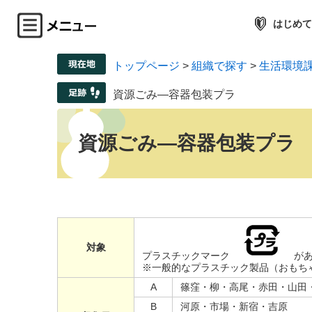
はじめて
トップページ
>
組織で探す
>
生活環境
資源ごみ―容器包装プラ
資源ごみ―容器包装プラ
対
象
プラスチックマーク
があ
※一般的なプラスチック製品（おもち
A
篠窪・柳・高尾・赤田・山田
B
河原・市場・新宿・吉原