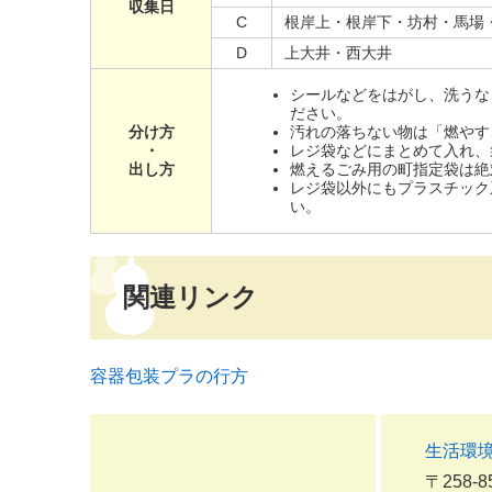
収集日
C
根岸上・根岸下・坊村・馬場
D
上大井・西大井
シールなどをはがし、洗うな
ださい。
分け方
汚れの落ちない物は「燃やす
・
レジ袋などにまとめて入れ、
出し方
燃えるごみ用の町指定袋は絶
レジ袋以外にもプラスチック
い。
関連リンク
容器包装プラの行方
生活環
〒258-8