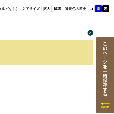
（ルビ
なし）
文字
サイズ
拡大
標準
背景色
の変更
白
青
黒