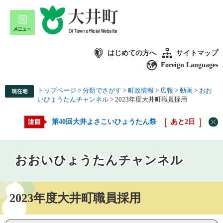
はじめての方へ
サイトマップ
Foreign Languages
トップページ
>
分類でさがす
>
町政情報
>
広報
>
動画
>
おお
いひょうたんチャンネル
>
2023年度大井町職員採用
第40回大井よさこいひょうたん祭
あと
2
日
おおいひょうたんチャンネル
2023年度大井町職員採用