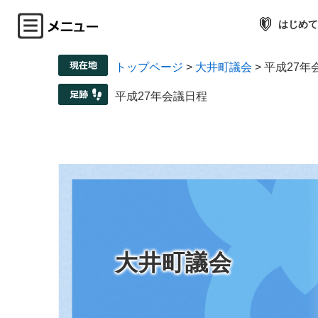
はじめて
トップページ
>
大井町議会
>
平成27年
平成27年会議日程
大井町議会