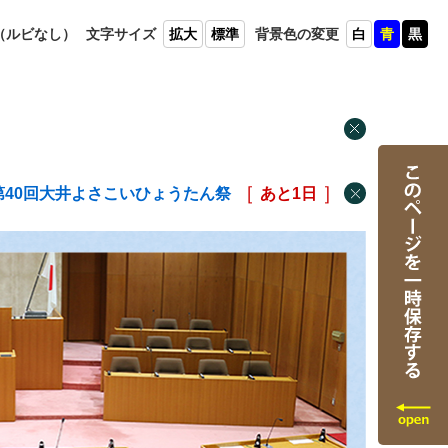
（ルビ
なし）
文字
サイズ
拡大
標準
背景色
の変更
白
青
黒
第40回大井よさこいひょうたん祭
あと
1
日