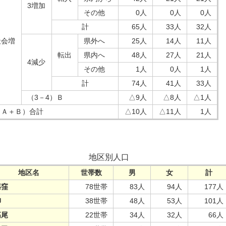
3増加
その他
0人
0人
0人
計
65人
33人
32人
社会増
県外へ
25人
14人
11人
転出
県内へ
48人
27人
21人
4減少
その他
1人
0人
1人
計
74人
41人
33人
（3－4）Ｂ
△9人
△8人
△1人
（Ａ＋Ｂ）合計
△10人
△11人
1人
地区別人口
地区名
世帯数
男
女
計
篠窪
78世帯
83人
94人
177人
柳
38世帯
48人
53人
101人
高尾
22世帯
34人
32人
66人