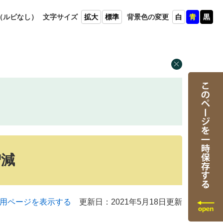
（ルビ
なし）
文字
サイズ
拡大
標準
背景色
の変更
白
青
黒
増減
用ページを表示する
更新日：2021年5月18日更新