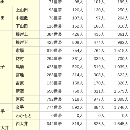
赤田
71世帯
98人
101人
199人
上山田
93世帯
120人
130人
250人
山田
中屋敷
76世帯
107人
97人
204人
下山田
118世帯
152人
166人
318人
根岸上
384世帯
426人
435人
861人
根岸下
423世帯
508人
474人
982人
市場
610世帯
754人
764人
1,518人
坊村
294世帯
361人
339人
700人
金子
馬場
425世帯
520人
519人
1,039人
宮地
283世帯
314人
308人
622人
吉原
133世帯
158人
170人
328人
新宿
650世帯
768人
811人
1,579人
河原
792世帯
918人
977人
1,895人
金手
774世帯
892人
854人
1,746人
金手
わかもと
0世帯
0人
0人
0人
西大井
642世帯
819人
826人
1,645人
西大井