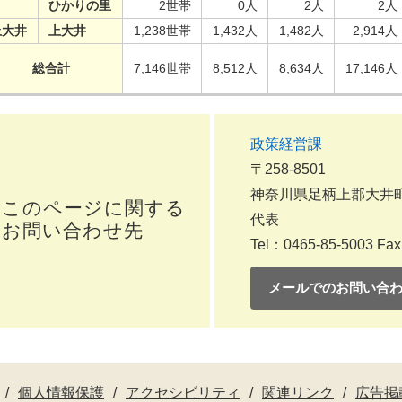
ひかりの里
2世帯
0人
2人
2人
上大井
上大井
1,238世帯
1,432人
1,482人
2,914人
総合計
7,146世帯
8,512人
8,634人
17,146人
政策経営課
〒258-8501
神奈川県足柄上郡大井町
このページに関する
代表
お問い合わせ先
Tel：0465-85-5003
Fax
メールでのお問い合
個人情報保護
アクセシビリティ
関連リンク
広告掲