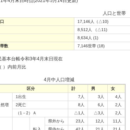
21年4月末日時点(2021年5月14日更新)
人口と世帯
人口
17,146人（△10)
男
8,512人 （△11)
女
8,634人 (1)
世帯数
7,146世帯 (18)
民基本台帳令和3年4月末日現在
（ ）内前月比
4月中人口増減
区分
計
男
女
1出生
7人
3人
4人
自然増
2死亡
8人
6人
2人
（1－2）Ａ
△1人
△3人
2人
県外から
23人
12人
11人
転入
県内から
42人
21人
21人