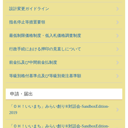
設計変更ガイドライン
指名停止等措置要領
最低制限価格制度・低入札価格調査制度
行政手続における押印の見直しについて
前金払及び中間前金払制度
等級別格付基準点及び等級別発注基準額
申請・届出
「ＯＨ！いいまち」みらい創り®対話会‐SandboxEdition-
2019
「ＯＨ！いいまち」みらい創り®対話会‐SandboxEdition-