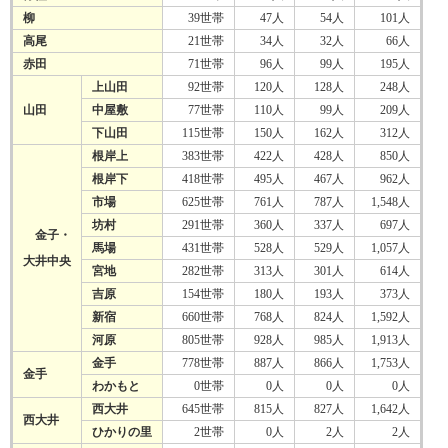
柳
39世帯
47人
54人
101人
高尾
21世帯
34人
32人
66人
赤田
71世帯
96人
99人
195人
上山田
92世帯
120人
128人
248人
山田
中屋敷
77世帯
110人
99人
209人
下山田
115世帯
150人
162人
312人
根岸上
383世帯
422人
428人
850人
根岸下
418世帯
495人
467人
962人
市場
625世帯
761人
787人
1,548人
坊村
291世帯
360人
337人
697人
金子・
馬場
431世帯
528人
529人
1,057人
大井中央
宮地
282世帯
313人
301人
614人
吉原
154世帯
180人
193人
373人
新宿
660世帯
768人
824人
1,592人
河原
805世帯
928人
985人
1,913人
金手
778世帯
887人
866人
1,753人
金手
わかもと
0世帯
0人
0人
0人
西大井
645世帯
815人
827人
1,642人
西大井
ひかりの里
2世帯
0人
2人
2人