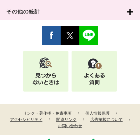
その他の統計
リンク・著作権・免責事項
個人情報保護
アクセシビリティ
関連リンク
広告掲載について
お問い合わせ