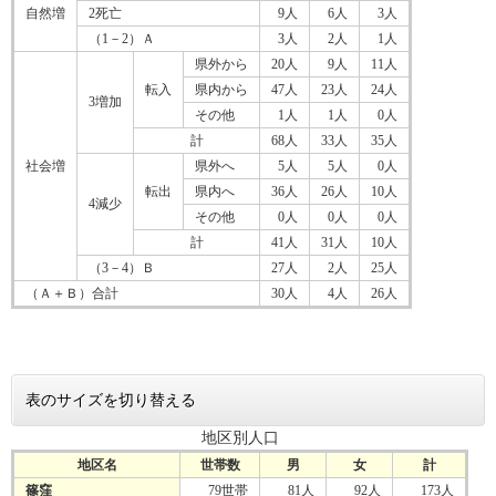
自然増
2死亡
9人
6人
3人
（1－2）Ａ
3人
2人
1人
県外から
20人
9人
11人
転入
県内から
47人
23人
24人
3増加
その他
1人
1人
0人
計
68人
33人
35人
社会増
県外へ
5人
5人
0人
転出
県内へ
36人
26人
10人
4減少
その他
0人
0人
0人
計
41人
31人
10人
（3－4）Ｂ
27人
2人
25人
（Ａ＋Ｂ）合計
30人
4人
26人
表のサイズを切り替える
地区別人口
地区名
世帯数
男
女
計
篠窪
79世帯
81人
92人
173人