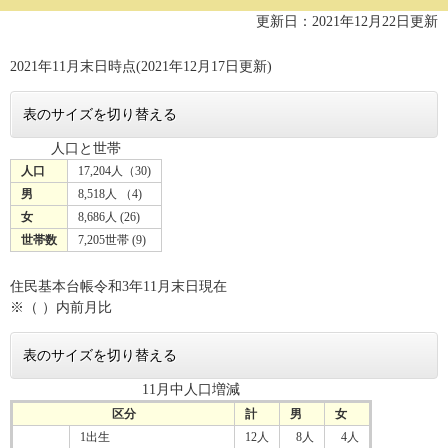
更新日：2021年12月22日更新
2021年11月末日時点(2021年12月17日更新)
表のサイズを切り替える
人口と世帯
人口
17,204人（30)
男
8,518人 （4)
女
8,686人 (26)
世帯数
7,205世帯 (9)
住民基本台帳令和3年11月末日現在
※（ ）内前月比
表のサイズを切り替える
11月中人口増減
区分
計
男
女
1出生
12人
8人
4人