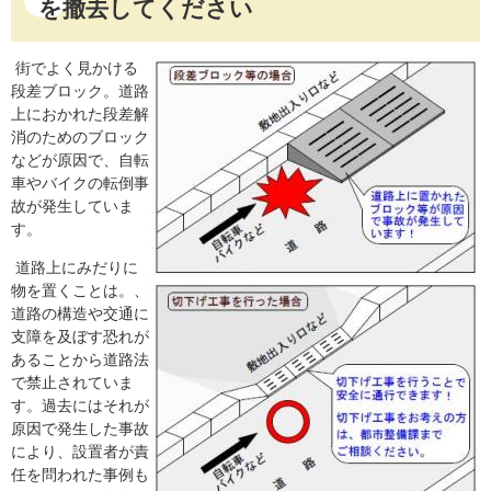
を撤去してください
街でよく見かける
段差ブロック。道路
上におかれた段差解
消のためのブロック
などが原因で、自転
車やバイクの転倒事
故が発生していま
す。
道路上にみだりに
物を置くことは。、
道路の構造や交通に
支障を及ぼす恐れが
あることから道路法
で禁止されていま
す。過去にはそれが
原因で発生した事故
により、設置者が責
任を問われた事例も