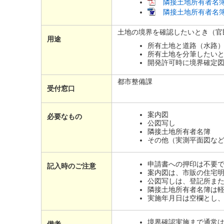
隣接土地所有者名簿[
隣接土地所有者名簿[
土地の境界を確認したいとき（官
用途
所有土地と道路（水路
所有土地を分筆したい
開発許可時に境界確定
都市整備課
受付窓口
案内図
必要なもの
公図写し
隣接土地所有者名簿
その他（実測平面図な
申請書への押印は不要
記入時のご注意
案内図は、市販の住宅
公図写しは、登記所ま
隣接土地所有者名簿は
実施年月日は空欄とし
境界確認実施まで通常は
備考