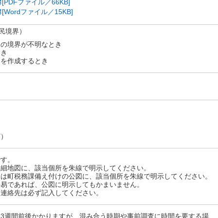
PDFファイル／66KB]
Wordファイル／15KB]
民境界）
）の境界が不明なとき
とき
図を作成するとき
ど）
です。
明細地図に、該当個所を朱線で明示してください。
たは町税務課備え付けの公図に、該当個所を朱線で明示してください。
軽易であれば、公図に明示してもかまいません。
、連絡先は必ず記入してください。
3週間前後かかりますが、混み合う時期や事前調査に時間を要する場