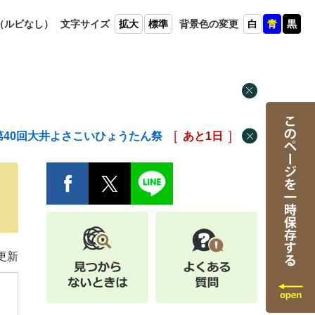
（ルビ
なし）
文字
サイズ
拡大
標準
背景色
の変更
白
青
黒
第40回大井よさこいひょうたん祭
あと
1
日
更新