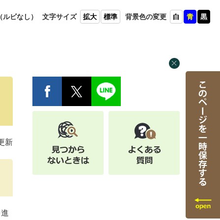
（ルビ
なし）
文字
サイズ
拡大
標準
背景色
の変更
白
青
黒
更新
を進