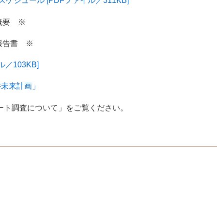
ジュール [PDFファイル／311KB]
概要 ※
報告書 ※
／103KB]
井未来計画」
ケート調査について」をご覧ください。