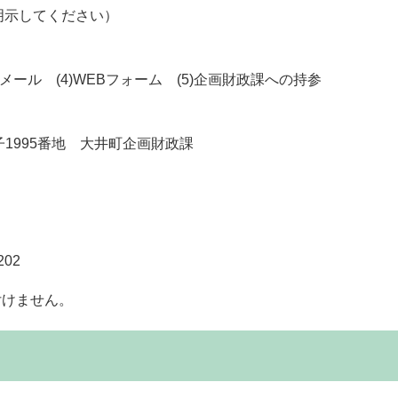
明示してください）
子メール (4)WEBフォーム (5)企画財政課への持参
子1995番地 大井町企画財政課
202
付けません。