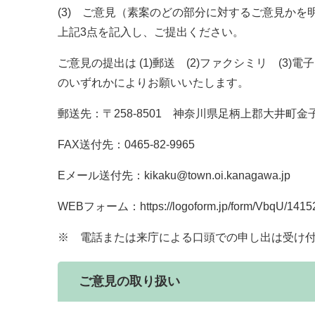
(3) ご意見（素案のどの部分に対するご意見かを
上記3点を記入し、ご提出ください。
ご意見の提出は (1)郵送 (2)ファクシミリ (3)電
のいずれかによりお願いいたします。
郵送先：〒258-8501 神奈川県足柄上郡大井町金
FAX送付先：0465-82-9965
Eメール送付先：kikaku@town.oi.kanagawa.jp
WEBフォーム：https://logoform.jp/form/VbqU/1415
※ 電話または来庁による口頭での申し出は受け
ご意見の取り扱い