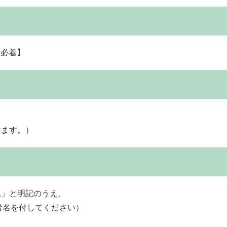
【必着】
けます。）
見」と明記のうえ、
者名を付してください）