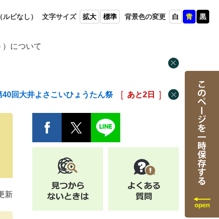
（ルビ
なし）
文字
サイズ
拡大
標準
背景色
の変更
白
青
黒
ト）について
第40回大井よさこいひょうたん祭
あと
2
日
更新