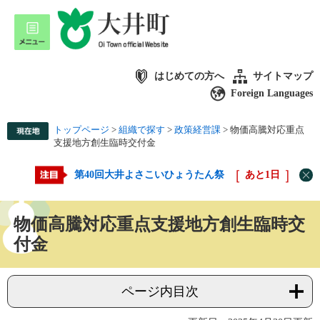
はじめての方へ
サイトマップ
Foreign Languages
トップページ
>
組織で探す
>
政策経営課
>
物価高騰対応重点
支援地方創生臨時交付金
第40回大井よさこいひょうたん祭
あと
1
日
物価高騰対応重点支援地方創生臨時交
付金
ページ内目次