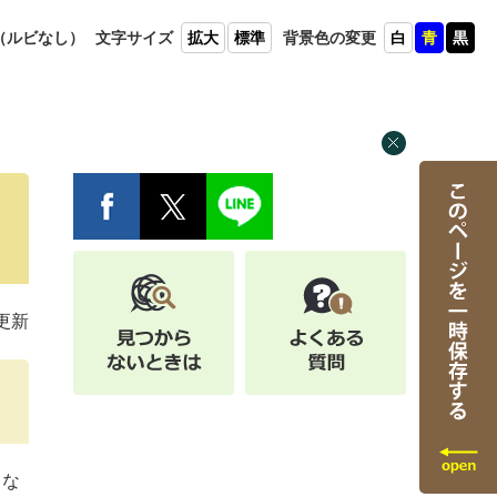
（ルビ
なし）
文字
サイズ
拡大
標準
背景色
の変更
白
青
黒
日更新
しな