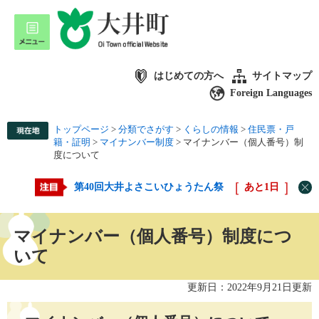
はじめての方へ
サイトマップ
Foreign Languages
トップページ
>
分類でさがす
>
くらしの情報
>
住民票・戸
籍・証明
>
マイナンバー制度
>
マイナンバー（個人番号）制
度について
第40回大井よさこいひょうたん祭
あと
1
日
マイナンバー（個人番号）制度につ
いて
更新日：2022年9月21日更新