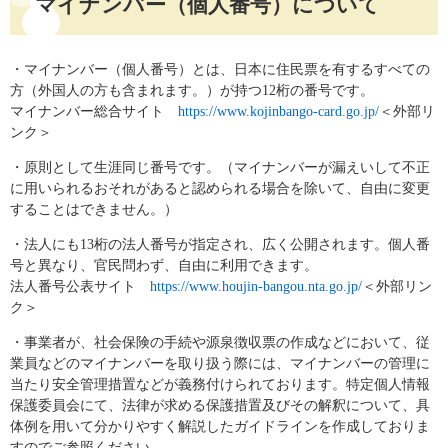
マイナンバー（個人番号）について
・マイナンバー（個人番号）とは、日本に住民票を有するすべての
方（外国人の方も含まれます。）が持つ12桁の番号です。
マイナンバー総合サイト
https://www.kojinbango-card.go.jp/
＜外部リ
ンク＞
・原則として生涯同じ番号です。（マイナンバーが漏えいして不正
に用いられるおそれがあると認められる場合を除いて、自由に変更
することはできません。）
・法人にも13桁の法人番号が指定され、広く公開されます。個人番
号と異なり、官民問わず、自由に利用できます。
法人番号公表サイト
https://www.houjin-bangou.nta.go.jp/
＜外部リン
ク＞
・事業者が、社会保険の手続や源泉徴収票の作成などにおいて、従
業員などのマイナンバーを取り扱う際には、マイナンバーの管理に
当たり安全管理措置などが義務付けられております。特定個人情報
保護委員会にて、法律が求める保護措置及びその解釈について、具
体例を用いて分かりやすく解説したガイドラインを作成しておりま
すのでご参照ください。