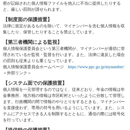
密が記録された個人情報ファイルを他人に不当に提供したりする
と、厳しい罰則が課せられます。
【制度面の保護措置】
法律に規定があるものを除いて、マイナンバーを含む個人情報を収
集したり、保管したりすることを禁止しています。
【第三者機関による監視】
個人情報保護委員会という第三者機関が、マイナンバーが適切に管
理されているか監視・監督を行います。また、法律に違反した場合
の罰則も従来よりも重くなっています。
個人情報保護委員会ホームページ
https://www.ppc.go.jp/mynumber/
＜外部リンク＞
【システム面での保護措置】
個人情報を一元管理するのではなく、従来どおり、年金の情報は年
金事務所、地方税の情報は市区町村といったように分散して管理し
ます。行政機関の間で情報のやりとりをするときも、マイナンバー
を直接使わず、専用の符号を用いるようにしています。また、シス
テムにアクセスできる人を制限するとともに、通信の際には暗号化
を行っています。