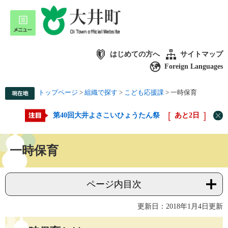
はじめての方へ
サイトマップ
Foreign Languages
トップページ
>
組織で探す
>
こども応援課
>
一時保育
第40回大井よさこいひょうたん祭
あと
2
日
一時保育
ページ内目次
更新日：2018年1月4日更新