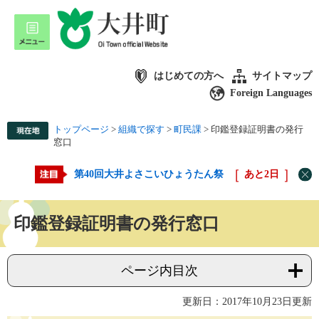
はじめての方へ
サイトマップ
Foreign Languages
トップページ
>
組織で探す
>
町民課
>
印鑑登録証明書の発行
窓口
第40回大井よさこいひょうたん祭
あと
2
日
印鑑登録証明書の発行窓口
ページ内目次
更新日：2017年10月23日更新