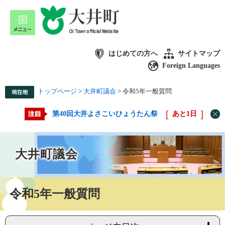
はじめての方へ
サイトマップ
Foreign Languages
トップページ
>
大井町議会
>
令和5年一般質問
第40回大井よさこいひょうたん祭
あと
1
日
大井町議会
令和5年一般質問