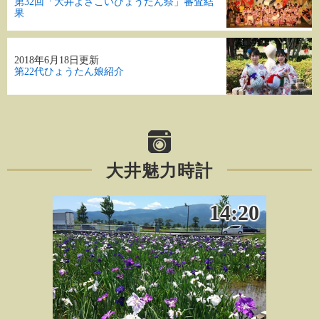
第32回「大井よさこいひょうたん祭」審査結
果
2018年6月18日更新
第22代ひょうたん娘紹介
大井魅力時計
14:20