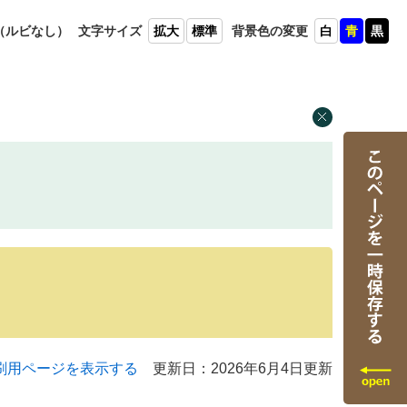
（ルビ
なし）
文字
サイズ
拡大
標準
背景色
の変更
白
青
黒
刷用ページを表示する
更新日：2026年6月4日更新