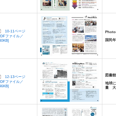
10-11ページ
Phot
PDFファイル／
国民
40KB]
図書
12-13ページ
PDFファイル／
地球
46KB]
量 