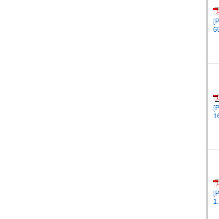
[
6
[
1
[
1