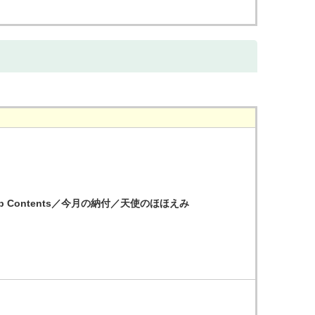
kUp Contents／今月の納付／天使のほほえみ