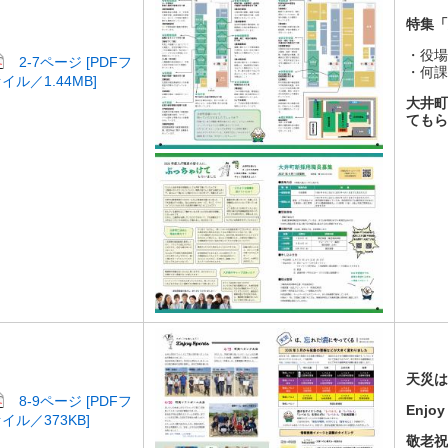
特集
・役
2-7ページ [PDFフ
・何
イル／1.44MB]
大井町
ても
天災
8-9ページ [PDFフ
Enjoy
イル／373KB]
敬老