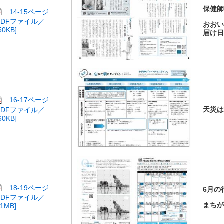
​保健師
14-15ページ
PDFファイル／
おおい
50KB]
届け
16-17ページ
天災
PDFファイル／
60KB]
18-19ページ
6月の
PDFファイル／
まち
.1MB]