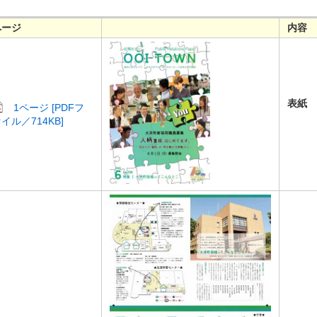
ページ
内容
表紙
1ページ [PDFフ
イル／714KB]