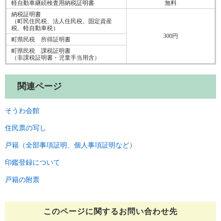
軽自動車継続検査用納税証明書
無料
納税証明書
（町民住民税、法人住民税、固定資産
税、軽自動車税）
300円
町県民税 所得証明書
町県民税 課税証明書
（非課税証明書・児童手当用含）
関連ページ
そうわ会館
住民票の写し
戸籍（全部事項証明、個人事項証明など）
印鑑登録について
戸籍の附票
このページに関する
お問い合わせ先